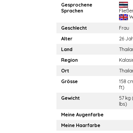
Gesprochene
Sprachen
Fließe
W
Geschlecht
Frau
Alter
26 Ja
Land
Thail
Region
Kalasi
Ort
Thail
Grösse
158 cm
ft)
Gewicht
57 kg 
lbs)
Meine Augenfarbe
Meine Haarfarbe