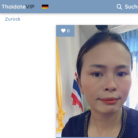
Such
Zurück
0