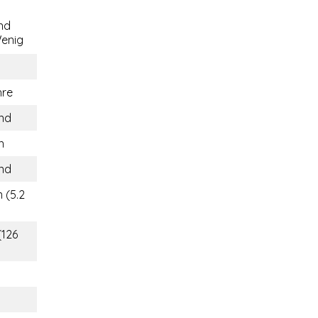
nd
enig
hre
and
n
and
 (5.2
(126