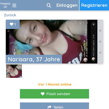
Einloggen
Registrieren
Zurück
1
Narisara, 37 Jahre
Vor 1 Monat online
Flash senden
Teilen