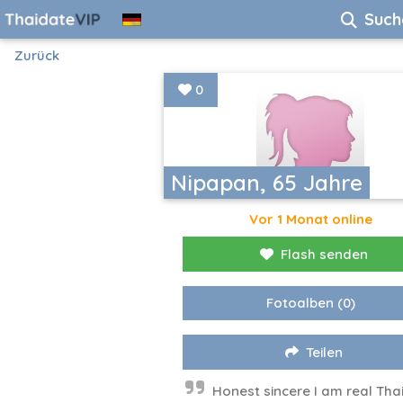
Such
Zurück
0
Nipapan, 65 Jahre
Vor 1 Monat online
Flash senden
Fotoalben
(0)
Teilen
Honest sincere I am real Tha