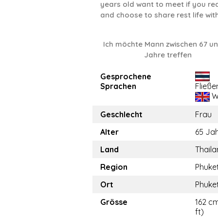
years old want to meet if you re
and choose to share rest life wi
Ich möchte Mann zwischen 67 un
Jahre treffen
Gesprochene
Sprachen
Fließe
W
Geschlecht
Frau
Alter
65 Ja
Land
Thail
Region
Phuke
Ort
Phuke
Grösse
162 cm
ft)