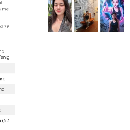
al
th me
d 79
nd
enig
hre
and
t
t
 (5.3