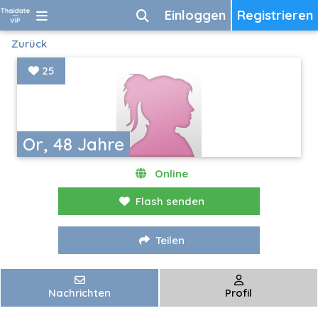
Einloggen
Registrieren
Zurück
25
Or, 48 Jahre
Online
Flash senden
Teilen
Nachrichten
Profil