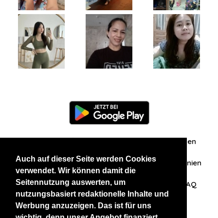
Information
Über uns
Zuschriften/Erfahrungen
Auch auf dieser Seite werden Cookies
Datenschutzerklärung
AGB
Datenschutzrichtlinien
verwendet. Wir können damit die
Seitennutzung auswerten, um
Nehmen Sie Kontakt mit uns auf
Affiliation
FAQ
nutzungsbasiert redaktionelle Inhalte und
Werbung anzuzeigen. Das ist für uns
Unsere anderen Websites
wichtig, denn unser Angebot finanziert