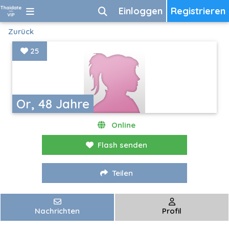
Einloggen
Registrieren
Zurück
25
Or, 48 Jahre
Online
Flash senden
Teilen
Nachrichten
Profil