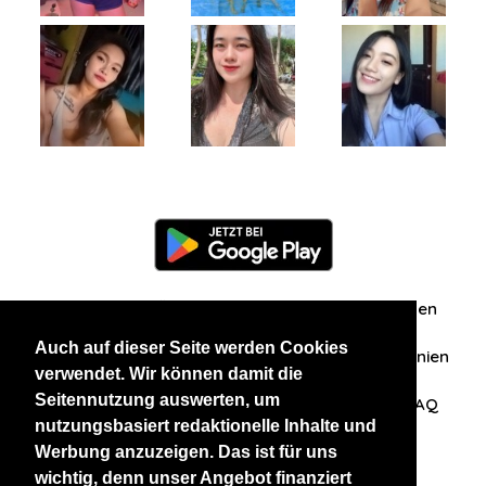
Information
Über uns
Zuschriften/Erfahrungen
Auch auf dieser Seite werden Cookies
Datenschutzerklärung
AGB
Datenschutzrichtlinien
verwendet. Wir können damit die
Seitennutzung auswerten, um
Nehmen Sie Kontakt mit uns auf
Affiliation
FAQ
nutzungsbasiert redaktionelle Inhalte und
Werbung anzuzeigen. Das ist für uns
Unsere anderen Websites
wichtig, denn unser Angebot finanziert