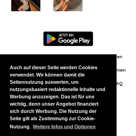
Information
Über uns
Zuschriften/Erfahrungen
Auch auf dieser Seite werden Cookies
Datenschutzerklärung
AGB
Datenschutzrichtlinien
verwendet. Wir können damit die
Seitennutzung auswerten, um
Nehmen Sie Kontakt mit uns auf
Affiliation
FAQ
nutzungsbasiert redaktionelle Inhalte und
Werbung anzuzeigen. Das ist für uns
Unsere anderen Websites
wichtig, denn unser Angebot finanziert
sich durch Werbung. Die Nutzung der
BlackAndBeauties
RussianKisses
Seite gilt als Zustimmung zur Cookie-
Nutzung.
Weitere Infos und Optionen
Copyright 2026 thaidatevip