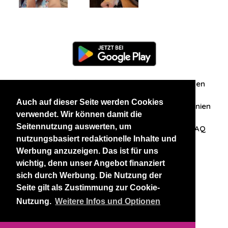
Information
Über uns
Zuschriften/Erfahrungen
Auch auf dieser Seite werden Cookies
Datenschutzerklärung
AGB
Datenschutzrichtlinien
verwendet. Wir können damit die
Seitennutzung auswerten, um
Nehmen Sie Kontakt mit uns auf
Affiliation
FAQ
nutzungsbasiert redaktionelle Inhalte und
Werbung anzuzeigen. Das ist für uns
Unsere anderen Websites
wichtig, denn unser Angebot finanziert
sich durch Werbung. Die Nutzung der
BlackAndBeauties
RussianKisses
Seite gilt als Zustimmung zur Cookie-
Nutzung.
Weitere Infos und Optionen
Copyright 2026 thaidatevip