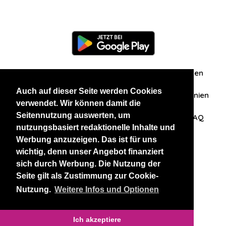
Information
Über uns
Zuschriften/Erfahrungen
Auch auf dieser Seite werden Cookies
Datenschutzerklärung
AGB
Datenschutzrichtlinien
verwendet. Wir können damit die
Seitennutzung auswerten, um
Nehmen Sie Kontakt mit uns auf
Affiliation
FAQ
nutzungsbasiert redaktionelle Inhalte und
Werbung anzuzeigen. Das ist für uns
Unsere anderen Websites
wichtig, denn unser Angebot finanziert
sich durch Werbung. Die Nutzung der
BlackAndBeauties
RussianKisses
Seite gilt als Zustimmung zur Cookie-
Nutzung.
Weitere Infos und Optionen
Copyright 2026 thaidatevip
Ich akzeptiere