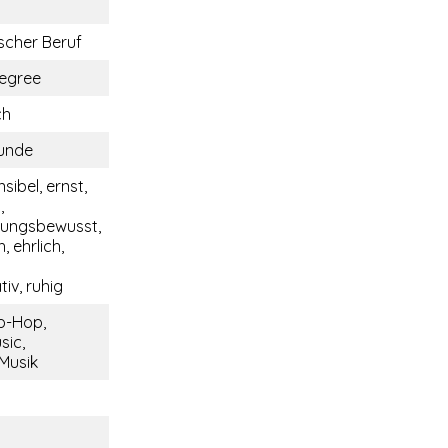
cher Beruf
egree
ch
eunde
nsibel, ernst,
,
tungsbewusst,
, ehrlich,
iv, ruhig
p-Hop,
sic,
 Musik