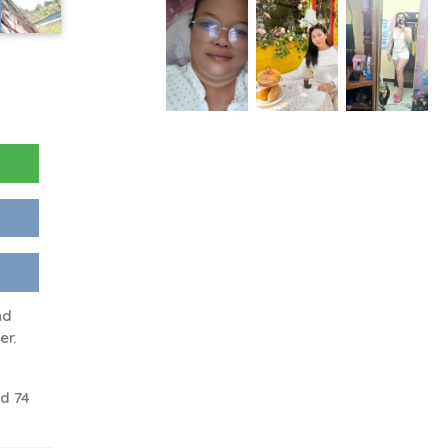
nd
er.
d 74