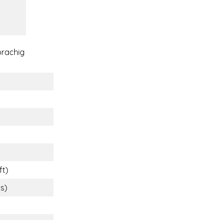
rachig
ft)
bs)