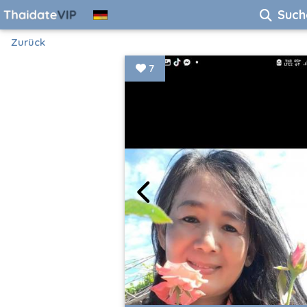
Such
Zurück
7