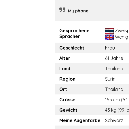
My phone
Gesprochene
Zweisp
Sprachen
Wenig
Geschlecht
Frau
Alter
61 Jahre
Land
Thailand
Region
Surin
Ort
Thailand
Grösse
155 cm (5.1 
Gewicht
45 kg (99 l
Meine Augenfarbe
Schwarz