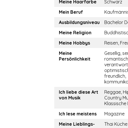
Meine Haarfarbe
Schwarz
Mein Beruf
Kaufmännis
Ausbildungsniveau
Bachelor D
Meine Religion
Buddhistis
Meine Hobbys
Reisen, Fr
Meine
Gesellig, se
Persönlichkeit
romantisch
verantwor
optimistisch
freundlich,
kommunikat
Ich liebe diese Art
Reggae, Hi
von Musik
Country Mu
Klassische
Ich lese meistens
Magazine
Meine Lieblings-
Thai Küche