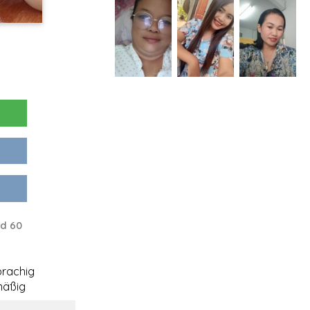
nd 60
rachig
mäßig