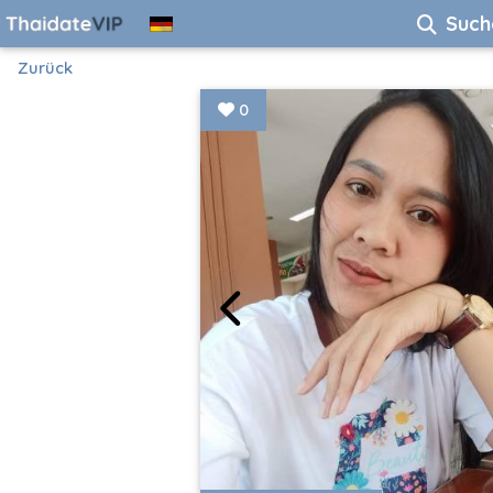
Such
Zurück
0