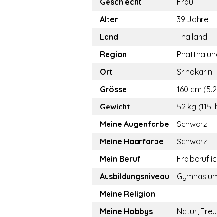
Geschlecht
Frau
Alter
39 Jahre
Land
Thailand
Region
Phatthalun
Ort
Srinakarin
Grösse
160 cm (5.2
Gewicht
52 kg (115 l
Meine Augenfarbe
Schwarz
Meine Haarfarbe
Schwarz
Mein Beruf
Freiberufli
Ausbildungsniveau
Gymnasiu
Meine Religion
Meine Hobbys
Natur, Fre