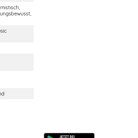
imistisch,
tungsbewusst,
sic
nd