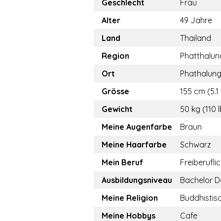
Geschlecht
Frau
Alter
49 Jahre
Land
Thailand
Region
Phatthalun
Ort
Phathalun
Grösse
155 cm (5.1 
Gewicht
50 kg (110 
Meine Augenfarbe
Braun
Meine Haarfarbe
Schwarz
Mein Beruf
Freiberufli
Ausbildungsniveau
Bachelor D
Meine Religion
Buddhistis
Meine Hobbys
Cafe