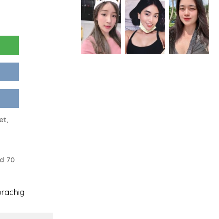
et,
d 70
rachig