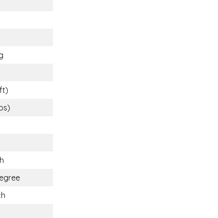
g
g
ft)
lbs)
ch
egree
ch