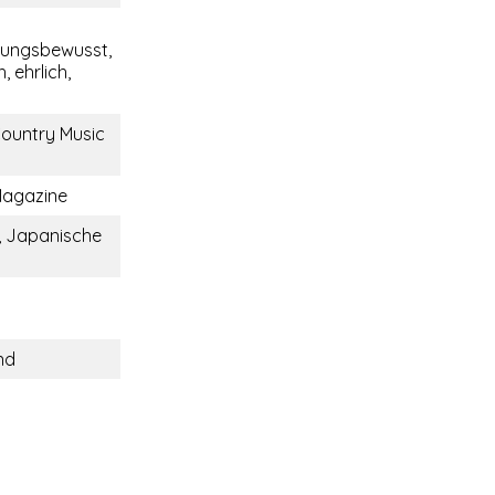
tungsbewusst,
, ehrlich,
Country Music
Magazine
, Japanische
nd