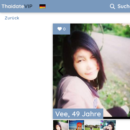
Such
Zurück
0
Vee, 49 Jahre