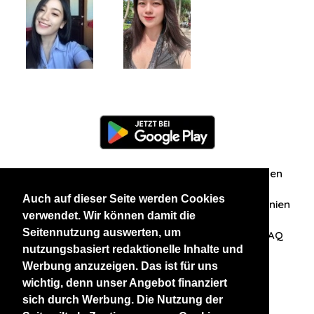
Information
Über uns
Zuschriften/Erfahrungen
Auch auf dieser Seite werden Cookies
Datenschutzerklärung
AGB
Datenschutzrichtlinien
verwendet. Wir können damit die
Seitennutzung auswerten, um
Nehmen Sie Kontakt mit uns auf
Affiliation
FAQ
nutzungsbasiert redaktionelle Inhalte und
Werbung anzuzeigen. Das ist für uns
Unsere anderen Websites
wichtig, denn unser Angebot finanziert
sich durch Werbung. Die Nutzung der
BlackAndBeauties
RussianKisses