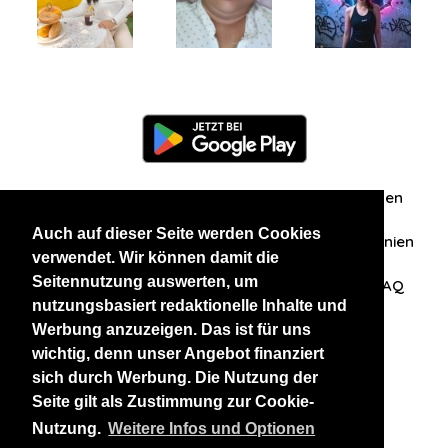
Information
Über uns
Zuschriften/Erfahrungen
Auch auf dieser Seite werden Cookies
Datenschutzerklärung
AGB
Datenschutzrichtlinien
verwendet. Wir können damit die
Seitennutzung auswerten, um
Nehmen Sie Kontakt mit uns auf
Affiliation
FAQ
nutzungsbasiert redaktionelle Inhalte und
Werbung anzuzeigen. Das ist für uns
Unsere anderen Websites
wichtig, denn unser Angebot finanziert
sich durch Werbung. Die Nutzung der
BlackAndBeauties
RussianKisses
Seite gilt als Zustimmung zur Cookie-
Nutzung.
Weitere Infos und Optionen
Copyright 2026 thaidatevip