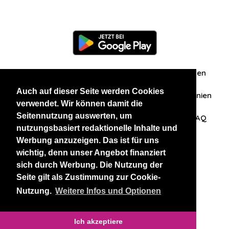
Information
Über uns
Zuschriften/Erfahrungen
Auch auf dieser Seite werden Cookies
Datenschutzerklärung
AGB
Datenschutzrichtlinien
verwendet. Wir können damit die
Seitennutzung auswerten, um
Nehmen Sie Kontakt mit uns auf
Affiliation
FAQ
nutzungsbasiert redaktionelle Inhalte und
Werbung anzuzeigen. Das ist für uns
Unsere anderen Websites
wichtig, denn unser Angebot finanziert
sich durch Werbung. Die Nutzung der
BlackAndBeauties
RussianKisses
Seite gilt als Zustimmung zur Cookie-
Nutzung.
Weitere Infos und Optionen
Copyright 2026 thaidatevip
Ich akzeptiere