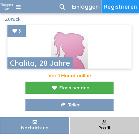
Einloggen
Registrieren
Zurück
3
Chalita, 28 Jahre
Vor 1 Monat online
Flash senden
Teilen
Nachrichten
Profil