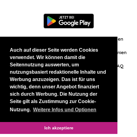
Information
Über uns
Zuschriften/Erfahrungen
Auch auf dieser Seite werden Cookies
Datenschutzerklärung
AGB
Datenschutzrichtlinien
verwendet. Wir können damit die
Seitennutzung auswerten, um
Nehmen Sie Kontakt mit uns auf
Affiliation
FAQ
nutzungsbasiert redaktionelle Inhalte und
Werbung anzuzeigen. Das ist für uns
Unsere anderen Websites
wichtig, denn unser Angebot finanziert
sich durch Werbung. Die Nutzung der
BlackAndBeauties
RussianKisses
Seite gilt als Zustimmung zur Cookie-
Nutzung.
Weitere Infos und Optionen
Copyright 2026 thaidatevip
Ich akzeptiere