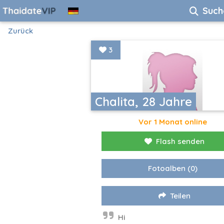
Such
Zurück
3
Chalita, 28 Jahre
Vor 1 Monat online
Flash senden
Fotoalben
(0)
Teilen
Hi