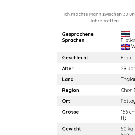
Ich möchte Mann zwischen 30 un
Jahre treffen
Gesprochene
Sprachen
Fließe
W
Geschlecht
Frau
Alter
28 Ja
Land
Thail
Region
Chon 
Ort
Patta
Grösse
156 cm
ft)
Gewicht
50 kg 
lbs)