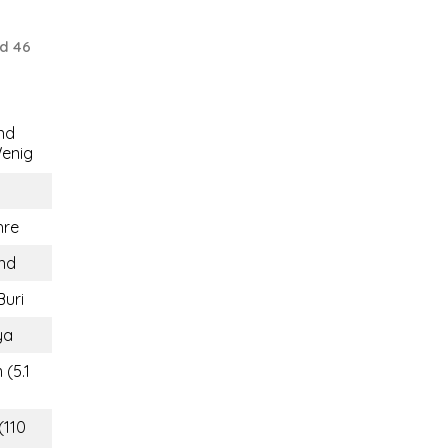
d 46
nd
enig
hre
and
Buri
ya
 (5.1
(110