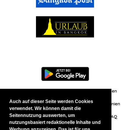
Information
Über uns
Zuschriften/Erfahrungen
Auch auf dieser Seite werden Cookies
Datenschutzerklärung
AGB
Datenschutzrichtlinien
verwendet. Wir können damit die
Seitennutzung auswerten, um
Nehmen Sie Kontakt mit uns auf
Affiliation
FAQ
nutzungsbasiert redaktionelle Inhalte und
Werbung anzuzeigen. Das ist für uns