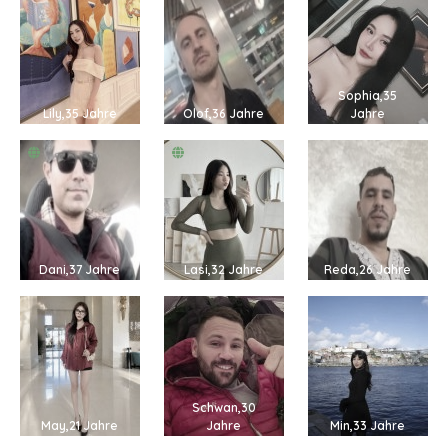
Sophia,35
Lily,35 Jahre
Olof,36 Jahre
Jahre
Dani,37 Jahre
Lasi,32 Jahre
Reda,26 Jahre
Schwan,30
May,21 Jahre
Jahre
Min,33 Jahre