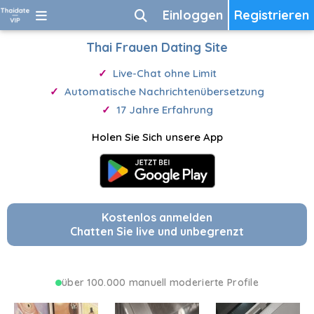
Einloggen
Registrieren
Thai Frauen Dating Site
Live-Chat ohne Limit
Automatische Nachrichtenübersetzung
17 Jahre Erfahrung
Holen Sie Sich unsere App
Kostenlos anmelden
Chatten Sie live und unbegrenzt
über 100.000 manuell moderierte Profile