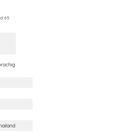
d 65
rachig
hailand