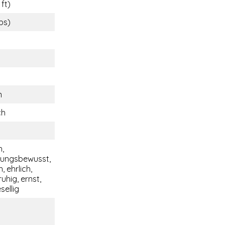
 ft)
lbs)
m
ch
,
tungsbewusst,
, ehrlich,
ruhig, ernst,
sellig