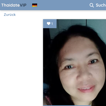
Such
Zurück
1