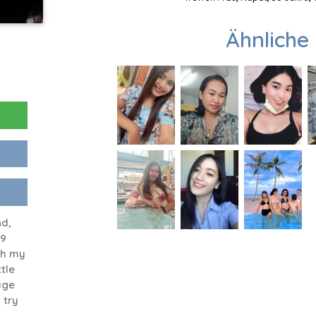
Ähnliche 
nd,
49
ith my
ttle
age
 try