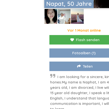
Napat, 50 Jahre
Vor 1 Monat online
Flash senden
Fotoalben
(1)
Teilen
I am looking for a sincere, ki
hones.My name is Naphat, I am 
years old, I am divorced, I live w
15 year old daughter, I speak a li
English, I understand that langu
communication is important, I will
to learn.