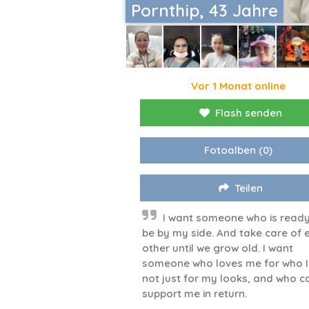
Pornthip, 43 Jahre
Vor 1 Monat online
Flash senden
Fotoalben
(0)
Teilen
I want someone who is ready
be by my side. And take care of 
other until we grow old. I want
someone who loves me for who I
not just for my looks, and who c
support me in return.