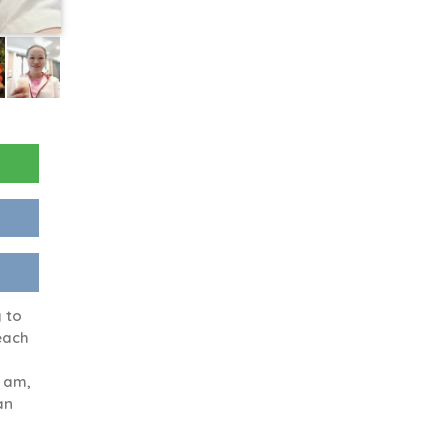
 to
each
 am,
an