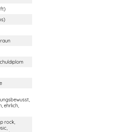
ft)
bs)
braun
chuldiplom
e
tungsbewusst,
, ehrlich,
p rock,
sic,