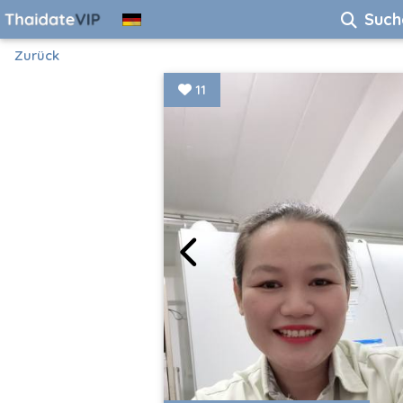
Such
Zurück
11