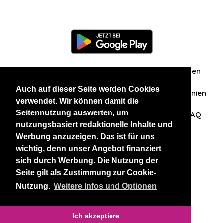
Information
Über uns
Zuschriften/Erfahrungen
Auch auf dieser Seite werden Cookies
Datenschutzerklärung
AGB
Datenschutzrichtlinien
verwendet. Wir können damit die
Seitennutzung auswerten, um
Nehmen Sie Kontakt mit uns auf
Affiliation
FAQ
nutzungsbasiert redaktionelle Inhalte und
Werbung anzuzeigen. Das ist für uns
Unsere anderen Websites
wichtig, denn unser Angebot finanziert
sich durch Werbung. Die Nutzung der
BlackAndBeauties
RussianKisses
Seite gilt als Zustimmung zur Cookie-
Nutzung.
Weitere Infos und Optionen
Copyright 2026 thaidatevip
Ich akzeptiere