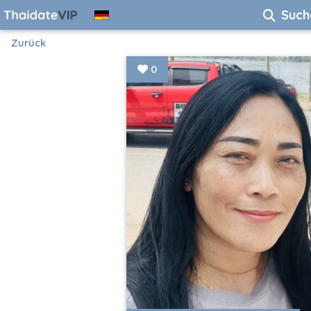
Such
Zurück
0