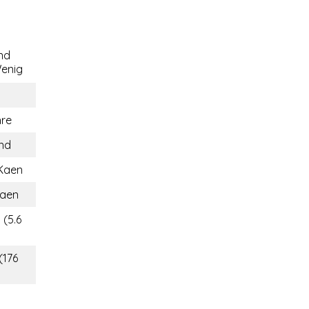
nd
enig
hre
and
Kaen
aen
 (5.6
(176