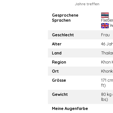
Jahre treffen
Gesprochene
Sprachen
Fließe
W
Geschlecht
Frau
Alter
46 Ja
Land
Thail
Region
Khon 
Ort
Khonk
Grösse
171 cm
ft)
Gewicht
80 kg 
lbs)
Meine Augenfarbe