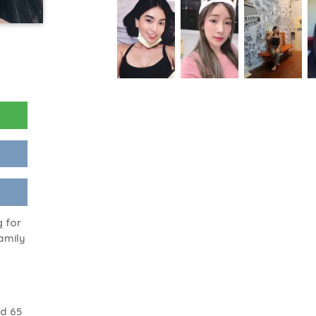
 for
amily
d 65