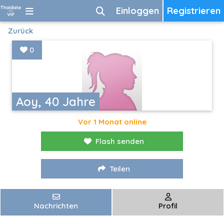
Einloggen
Registrieren
Zurück
0
Aoy, 40 Jahre
Vor 1 Monat online
Flash senden
Teilen
Nachrichten
Profil