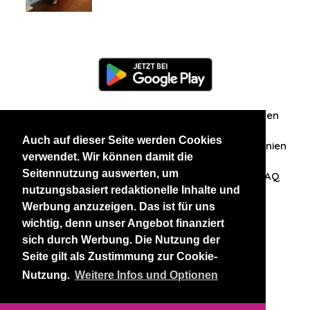
Information
Über uns
Zuschriften/Erfahrungen
Auch auf dieser Seite werden Cookies
Datenschutzerklärung
AGB
Datenschutzrichtlinien
verwendet. Wir können damit die
Seitennutzung auswerten, um
Nehmen Sie Kontakt mit uns auf
Affiliation
FAQ
nutzungsbasiert redaktionelle Inhalte und
Werbung anzuzeigen. Das ist für uns
Unsere anderen Websites
wichtig, denn unser Angebot finanziert
sich durch Werbung. Die Nutzung der
BlackAndBeauties
RussianKisses
Seite gilt als Zustimmung zur Cookie-
Nutzung.
Weitere Infos und Optionen
Copyright 2026 thaidatevip