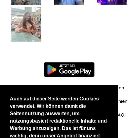
Information
Über uns
Zuschriften/Erfahrungen
Auch auf dieser Seite werden Cookies
Datenschutzerklärung
AGB
Datenschutzrichtlinien
verwendet. Wir können damit die
Seitennutzung auswerten, um
Nehmen Sie Kontakt mit uns auf
Affiliation
FAQ
nutzungsbasiert redaktionelle Inhalte und
Werbung anzuzeigen. Das ist für uns
Unsere anderen Websites
wichtig, denn unser Angebot finanziert