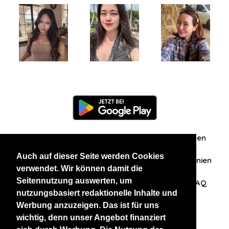
Information
Über uns
Zuschriften/Erfahrungen
Auch auf dieser Seite werden Cookies
Datenschutzerklärung
AGB
Datenschutzrichtlinien
verwendet. Wir können damit die
Seitennutzung auswerten, um
Nehmen Sie Kontakt mit uns auf
Affiliation
FAQ
nutzungsbasiert redaktionelle Inhalte und
Werbung anzuzeigen. Das ist für uns
Unsere anderen Websites
wichtig, denn unser Angebot finanziert